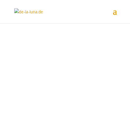
LIEBLINGSBILDER
Luna, Marzi, Lea &
Welpen
Hier ist eine Auswahl an
Lieblingsbildern unserer